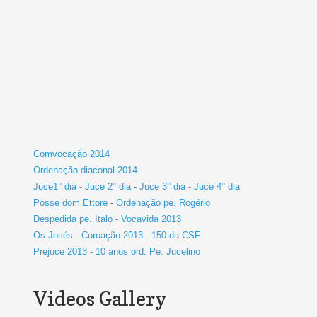
Comvocação 2014
Ordenação diaconal 2014
Juce1° dia
-
Juce 2° dia
-
Juce 3° dia
-
Juce 4° dia
Posse dom Ettore
-
Ordenação pe. Rogério
Despedida pe. Italo
-
Vocavida 2013
Os Josés
-
Coroação 2013
-
150 da CSF
Prejuce 2013
-
10 anos ord. Pe. Jucelino
Videos Gallery