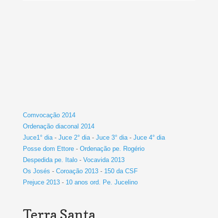
Comvocação 2014
Ordenação diaconal 2014
Juce1° dia
-
Juce 2° dia
-
Juce 3° dia
-
Juce 4° dia
Posse dom Ettore
-
Ordenação pe. Rogério
Despedida pe. Italo
-
Vocavida 2013
Os Josés
-
Coroação 2013
-
150 da CSF
Prejuce 2013
-
10 anos ord. Pe. Jucelino
Terra Santa