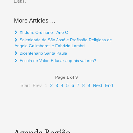
Deus.
More Articles ...
XI dom. Ordinário - Ano C
Solenidade de São José e Profissão Religiosa de
Angelo Galimbereti e Fabrizio Lambri
Bicentenário Santa Paula
Escola de Valor. Educar a quais valores?
Page 1 of 9
Start
Prev
1
2
3
4
5
6
7
8
9
Next
End
Agenda Região