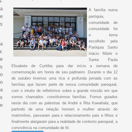
m-
ra
A família numa
de
paróquia,
comunidade de
as
comunidade foi
o tema
escolhido pela
a
Paróquia Santo
:
Inácio Mártir e
me
Santa Paula
as
Elisabete de Curitiba para dar início a semana de
comemoração em honra de seu padroeiro. Durante o dia 12
 o
de outubro tivemos uma rica e profunda jornada com as
to
famílias que fazem parte de nossa comunidade paroquial,
ma
com o intuito de refletirmos sobre a grande missão em que
ns
somos chamados: constituirmos famílias. Fomos guiados
neste dia com as palestras de André e Rita Kawahala, que
e
partindo de uma relação homem e mulher através do
matrimônio, passaram para o relacionamento pais e filhos e
finalmente alargaram para a realidade de contexto paroquial, a
convivência na comunidade de fé.