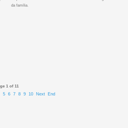
da família.
ge 1 of 11
5
6
7
8
9
10
Next
End