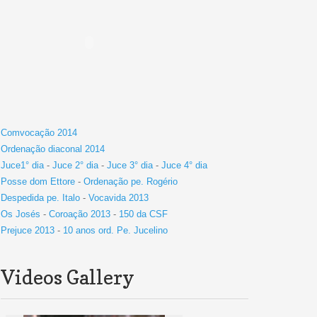
Comvocação 2014
Ordenação diaconal 2014
Juce1° dia
-
Juce 2° dia
-
Juce 3° dia
-
Juce 4° dia
Posse dom Ettore
-
Ordenação pe. Rogério
Despedida pe. Italo
-
Vocavida 2013
Os Josés
-
Coroação 2013
-
150 da CSF
Prejuce 2013
-
10 anos ord. Pe. Jucelino
Videos Gallery