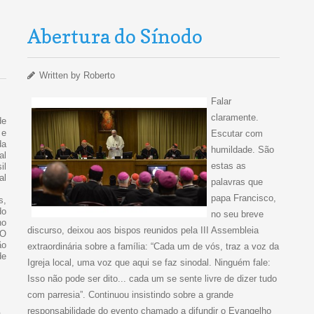
Abertura do Sínodo
Written by
Roberto
Falar
claramente.
e
 e
Escutar com
a
humildade. São
al
estas as
il
al
palavras que
papa Francisco,
s,
do
no seu breve
no
discurso, deixou aos bispos reunidos pela III Assembleia
 O
ão
extraordinária sobre a família: “Cada um de vós, traz a voz da
de
Igreja local, uma voz que aqui se faz sinodal. Ninguém fale:
Isso não pode ser dito... cada um se sente livre de dizer tudo
com parresia”. Continuou insistindo sobre a grande
responsabilidade do evento chamado a difundir o Evangelho
a