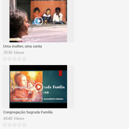
Uma mulher, uma santa
3536 Views
Congregação Sagrada Família
4648 Views