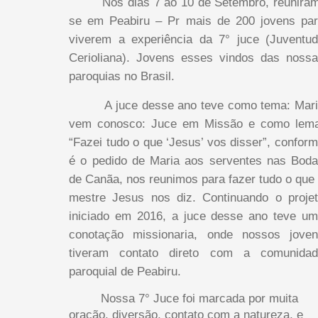
Nos dias 7 ao 10 de Setembro, reunira
se em Peabiru – Pr mais de 200 jovens pa
viverem a experiência da 7° juce (Juventu
Cerioliana). Jovens esses vindos das noss
paroquias no Brasil.
A juce desse ano teve como tema: Mari
vem conosco: Juce em Missão e como lema
“Fazei tudo o que ‘Jesus’ vos disser”, confor
é o pedido de Maria aos serventes nas Bod
de Canãa, nos reunimos para fazer tudo o que
mestre Jesus nos diz. Continuando o proje
iniciado em 2016, a juce desse ano teve u
conotação missionaria, onde nossos jove
tiveram contato direto com a comunidad
paroquial de Peabiru.
Nossa 7° Juce foi marcada por muita
oração, diversão, contato com a natureza, e