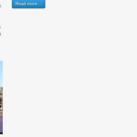
Read more ...
s
s
u