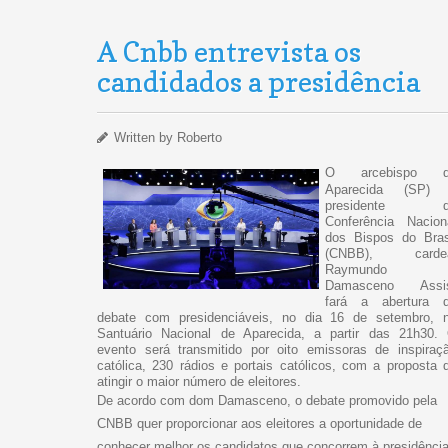
A Cnbb entrevista os
candidados a presidência
Written by
Roberto
O arcebispo d
Aparecida (SP)
presidente d
Conferência Nacion
dos Bispos do Bras
(CNBB), carde
Raymundo
Damasceno Assi
fará a abertura 
debate com presidenciáveis, no dia 16 de setembro, 
Santuário Nacional de Aparecida, a partir das 21h30.
evento será transmitido por oito emissoras de inspiraç
católica, 230 rádios e portais católicos, com a proposta 
atingir o maior número de eleitores.
De acordo com dom Damasceno, o debate promovido pela
CNBB quer proporcionar aos eleitores a oportunidade de
conhecer melhor os candidatos que concorrem à presidênci