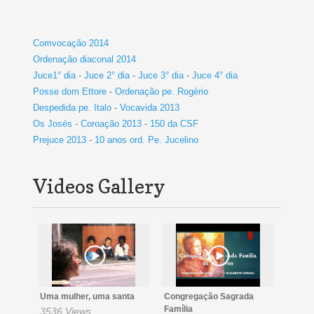
Comvocação 2014
Ordenação diaconal 2014
Juce1° dia
-
Juce 2° dia
-
Juce 3° dia
-
Juce 4° dia
Posse dom Ettore
-
Ordenação pe. Rogério
Despedida pe. Italo
-
Vocavida 2013
Os Josés
-
Coroação 2013
-
150 da CSF
Prejuce 2013
-
10 anos ord. Pe. Jucelino
Videos Gallery
Uma mulher, uma santa
Congregação Sagrada
Família
3536 Views