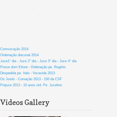
Comvocação 2014
Ordenação diaconal 2014
Juce1° dia
-
Juce 2° dia
-
Juce 3° dia
-
Juce 4° dia
Posse dom Ettore
-
Ordenação pe. Rogério
Despedida pe. Italo
-
Vocavida 2013
Os Josés
-
Coroação 2013
-
150 da CSF
Prejuce 2013
-
10 anos ord. Pe. Jucelino
Videos Gallery